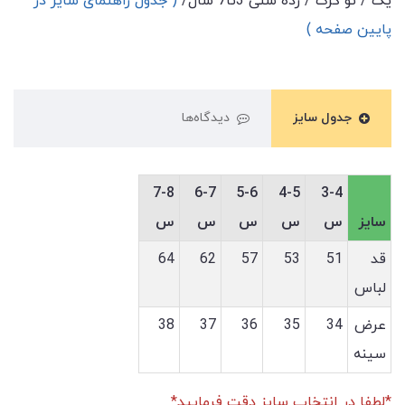
یک / تو کرک / رده سنی 3تا7 سال/
( جدول راهنمای سایز در
پایین صفحه )
جدول سایز
دیدگاه‌ها
7-8
6-7
5-6
4-5
3-4
سایز
س
س
س
س
س
قد
51
53
57
62
64
لباس
عرض
34
35
36
37
38
سینه
*لطفا در انتخاب سایز دقت فرمایید*