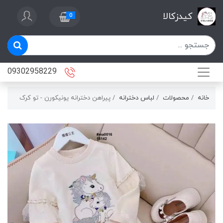
کیدزکالا
0
09302958229
خانه
محصولات
لباس دخترانه
پيراهن دخترانه يونيكورن - تو کرک