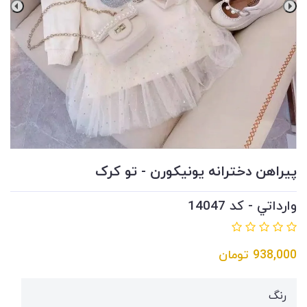
پيراهن دخترانه يونيكورن - تو کرک
وارداتي - کد 14047
938,000
تومان
رنگ