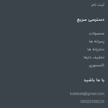
ثبت نام
دسترسی سریع
محصولات
پسرانه ها
دخترانه ها
تخفیف دارها
اکسسوری
با ما باشید
kidskala@gmail.com
09302958229