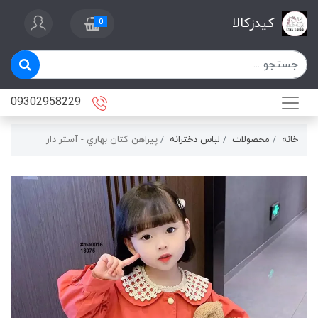
کیدزکالا
0
09302958229
خانه
محصولات
لباس دخترانه
پيراهن كتان بهاري - آستر دار