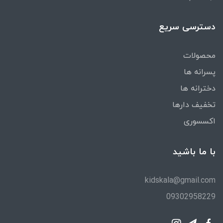
دسترسی سریع
محصولات
پسرانه ها
دخترانه ها
تخفیف دارها
اکسسوری
با ما باشید
kidskala@gmail.com
09302958229