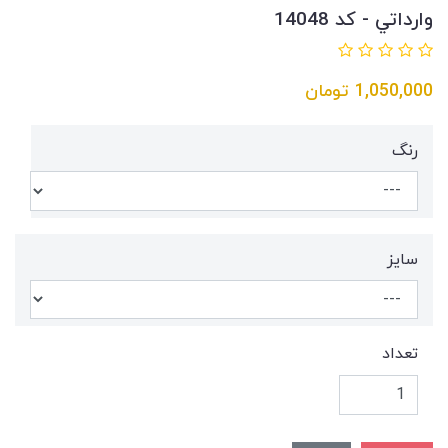
وارداتي - کد 14048
1,050,000
تومان
رنگ
سايز
تعداد