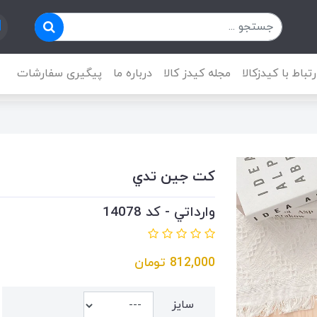
رتباط با کیدزکالا
مجله کیدز کالا
درباره ما
پیگیری سفارشات
كت جين تدي
وارداتي - کد 14078
812,000
تومان
سايز