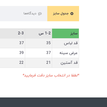
جدول سایز
دیدگاه‌ها
سایز
1-2 س
2-3
قد لباس
35
37
عرض سینه
37
39
قد آستین
21
22
*لطفا در انتخاب سایز دقت فرمایید*