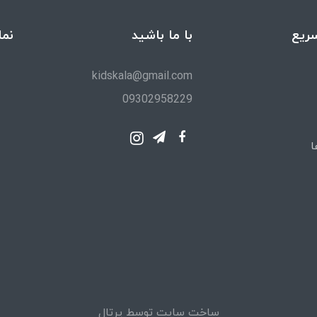
ریع
با ما باشید
نما
kidskala@gmail.com
09302958229
ا
ساخت سایت توسط
پرتال