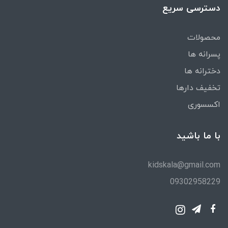
دسترسی سریع
محصولات
پسرانه ها
دخترانه ها
تخفیف دارها
اکسسوری
با ما باشید
kidskala@gmail.com
09302958229