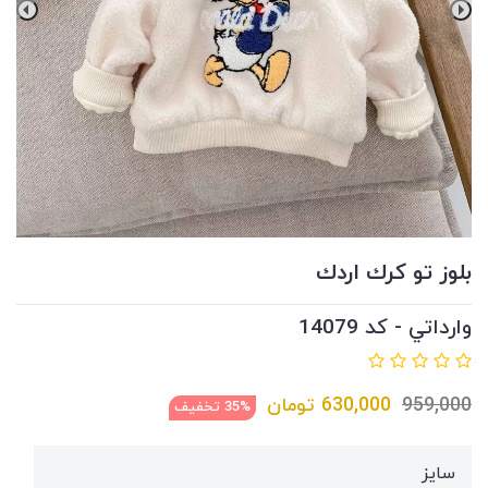
بلوز تو كرك اردك
وارداتي - کد 14079
959,000
630,000
تومان
35% تخفیف
سايز