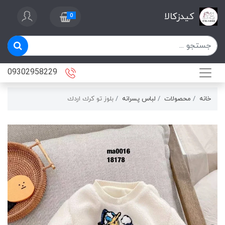
کیدزکالا
0
09302958229
خانه
محصولات
لباس پسرانه
بلوز تو كرك اردك