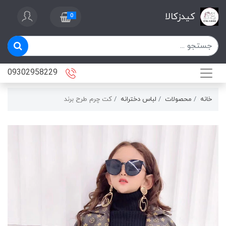
کیدزکالا
0
09302958229
خانه
محصولات
لباس دخترانه
كت چرم طرح برند