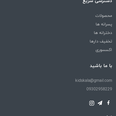
دسترسی سریع
محصولات
پسرانه ها
دخترانه ها
تخفیف دارها
اکسسوری
با ما باشید
kidskala@gmail.com
09302958229