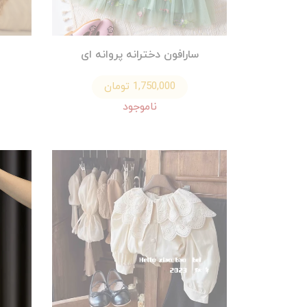
سارافون دخترانه پروانه ای
1,750,000 تومان
ناموجود