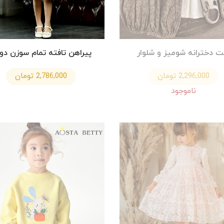
 دخترانه شومیز و شلوار
پیراهن تافته تمام سوزن دو
2,296,000 تومان
2,786,000 تومان
ناموجود