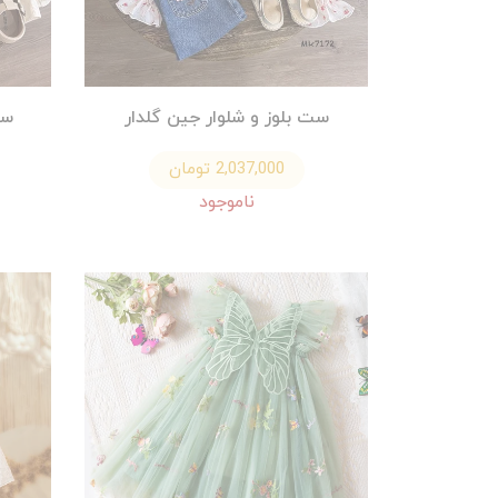
ست بلوز و شلوار جین گلدار
ست
2,037,000 تومان
ناموجود