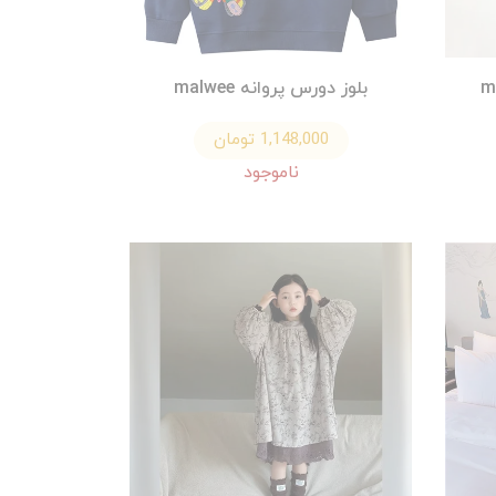
بلوز دورس پروانه malwee
1,148,000 تومان
ناموجود