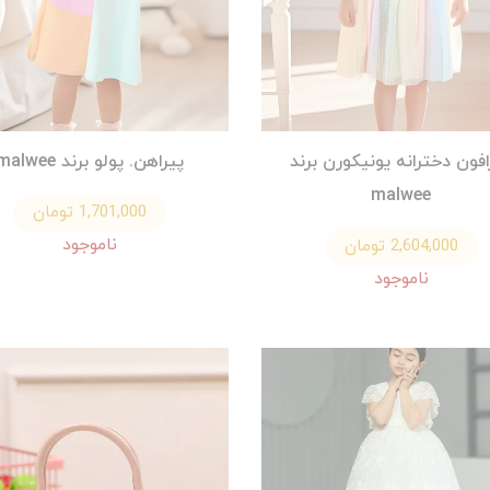
افون دخترانه یونیکورن برند
پیراهن. پولو برند malwee
malwee
1,701,000 تومان
ناموجود
2,604,000 تومان
ناموجود