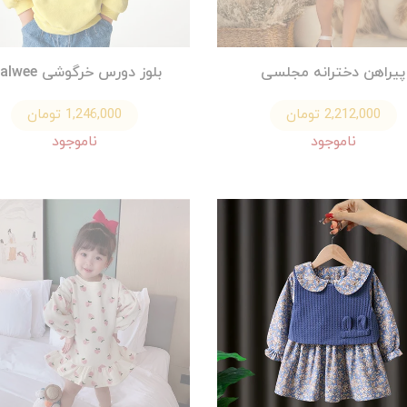
پیراهن دخترانه مجلسی
بلوز دورس خرگوشی malwee
2,212,000 تومان
1,246,000 تومان
ناموجود
ناموجود